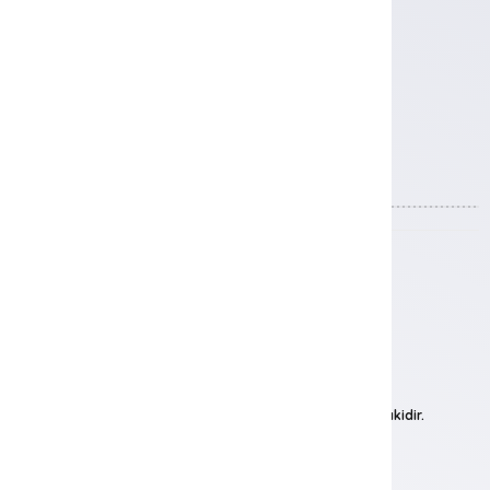
İletişim
+90 252 319 45 45
+90 530 385 2417
info@ramadaresortbodrum.com
Başaran Yatırım Holding İştirakidir.