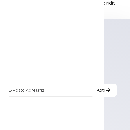
ile yüzyıllardır Ege’nin önemli kıyı şehirlerinden biridir.
o
Bodrum
25
C
E-Bülten
Katıl
Ramada Resort Bodrum
Kavaklı Sarnıç Caddesi, 1531 Sokak, No:4
Bitez 48470 Bodrum / Muğla