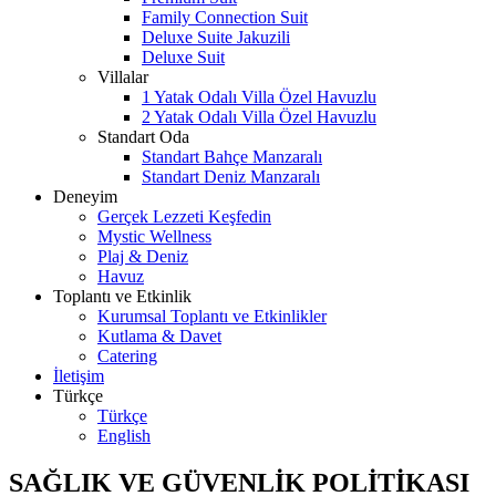
Family Connection Suit
Deluxe Suite Jakuzili
Deluxe Suit
Villalar
1 Yatak Odalı Villa Özel Havuzlu
2 Yatak Odalı Villa Özel Havuzlu
Standart Oda
Standart Bahçe Manzaralı
Standart Deniz Manzaralı
Deneyim
Gerçek Lezzeti Keşfedin
Mystic Wellness
Plaj & Deniz
Havuz
Toplantı ve Etkinlik
Kurumsal Toplantı ve Etkinlikler
Kutlama & Davet
Catering
İletişim
Türkçe
Türkçe
English
SAĞLIK VE GÜVENLİK POLİTİKASI