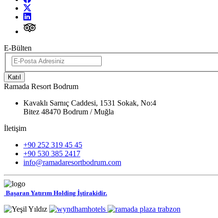
E-Bülten
Katıl
Ramada Resort Bodrum
Kavaklı Sarnıç Caddesi, 1531 Sokak, No:4
Bitez 48470 Bodrum / Muğla
İletişim
+90 252 319 45 45
+90 530 385 2417
info@ramadaresortbodrum.com
Başaran Yatırım Holding İştirakidir.