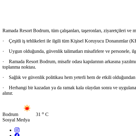
Ana Sayfa
Politikalarımız
SAĞLIK VE GÜVENLİK POLİTİKASI
Ramada Resort Bodrum, tüm çalışanları, taşeronları, ziyaretçileri ve m
· Çeşitli iş tehlikeleri ile ilgili tüm Kişisel Koruyucu Donanımlar (KK
· Uygun olduğunda, güvenlik talimatları misafirlere ve personele, ilgi
· Ramada Resort Bodrum, misafir odası kapılarının arkasına yazılmış, a
toplanma noktası.
· Sağlık ve güvenlik politikası hem yeterli hem de etkili olduğundan 
· Herhangi bir kazadan ya da ramak kala olaydan sonra ve uygulanabil
alınır.
o
Bodrum
31
C
Sosyal Medya