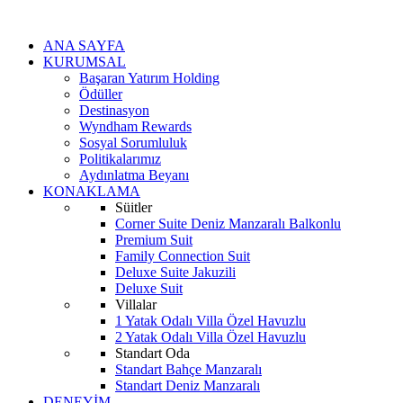
ANA SAYFA
KURUMSAL
Başaran Yatırım Holding
Ödüller
Destinasyon
Wyndham Rewards
Sosyal Sorumluluk
Politikalarımız
Aydınlatma Beyanı
KONAKLAMA
Süitler
Corner Suite Deniz Manzaralı Balkonlu
Premium Suit
Family Connection Suit
Deluxe Suite Jakuzili
Deluxe Suit
Villalar
1 Yatak Odalı Villa Özel Havuzlu
2 Yatak Odalı Villa Özel Havuzlu
Standart Oda
Standart Bahçe Manzaralı
Standart Deniz Manzaralı
DENEYİM