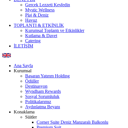
Gerçek Lezzeti Keşfedin
Mystic Wellness
Plaj & Deniz
Havuz
TOPLANTI & ETKİNLİK
Kurumsal Toplantı ve Etkinlikler
Kutlama & Davet
Catering
İLETİŞİM
Ana Sayfa
Kurumsal
Başaran Yatırım Holding
Ödüller
Destinasyon
Wyndham Rewards
Sosyal Sorumluluk
Politikalarımız
Aydınlatma Beyanı
Konaklama
Süitler
Corner Suite Deniz Manzaralı Balkonlu
Premium Suit