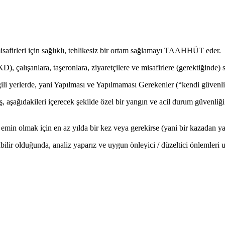
isafirleri için sağlıklı, tehlikesiz bir ortam sağlamayı TAAHHÜT eder.
D), çalışanlara, taşeronlara, ziyaretçilere ve misafirlere (gerektiğinde)
li yerlerde, yani Yapılması ve Yapılmaması Gerekenler (“kendi güvenliği
şağıdakileri içerecek şekilde özel bir yangın ve acil durum güvenliği pol
emin olmak için en az yılda bir kez veya gerekirse (yani bir kazadan ya
ir olduğunda, analiz yaparız ve uygun önleyici / düzeltici önlemleri 