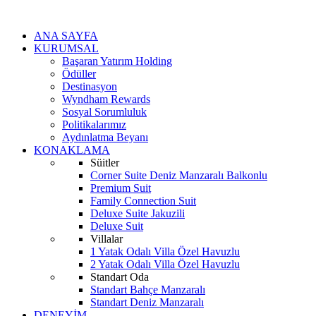
ANA SAYFA
KURUMSAL
Başaran Yatırım Holding
Ödüller
Destinasyon
Wyndham Rewards
Sosyal Sorumluluk
Politikalarımız
Aydınlatma Beyanı
KONAKLAMA
Süitler
Corner Suite Deniz Manzaralı Balkonlu
Premium Suit
Family Connection Suit
Deluxe Suite Jakuzili
Deluxe Suit
Villalar
1 Yatak Odalı Villa Özel Havuzlu
2 Yatak Odalı Villa Özel Havuzlu
Standart Oda
Standart Bahçe Manzaralı
Standart Deniz Manzaralı
DENEYİM