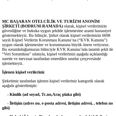
Ana Sayfa
Üçüncü Taraflar Aydınlatma Beyanı
MC BAŞARAN OTELCİLİK VE TURİZM ANONİM
ŞİRKETİ (BODRUM-RAMADA)
olarak, kişisel verilerinizin
güvenliğine ve hukuka uygun şekilde işlenmesine azami hassasiyet
göstermekteyiz. Bu bilinçle, Şirket olarak kişisel verilerinizin 6698
sayılı Kişisel Verilerin Korunması Kanunu’na (“KVK Kanunu”)
uygun olarak işlenmesine ve korunmasına büyük önem veriyoruz.
Bu sorumluluğumuzun bilinciyle KVK Kanunu’nda tanımlı şekli ile
“Veri Sorumlusu” sıfatıyla, kişisel verilerinizi aşağıda açıklandığı
surette ve mevzuat tarafından emredilen sınırlar çerçevesinde
işlemekteyiz.
İşlenen kişisel verileriniz
Şirketimiz tarafından işlenen kişisel verileriniz kategorik olarak
aşağıda gösterilmiştir:
- Kimlik (ad soyad, Tc.no,Araç plaka gibi)
- İletişim (adres no, e-posta adresi, iletişim adresi, , telefon no
gibi)