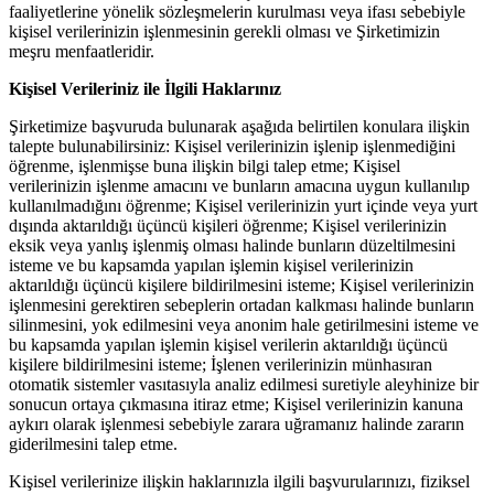
faaliyetlerine yönelik sözleşmelerin kurulması veya ifası sebebiyle
kişisel verilerinizin işlenmesinin gerekli olması ve Şirketimizin
meşru menfaatleridir.
Kişisel Verileriniz ile İlgili Haklarınız
Şirketimize başvuruda bulunarak aşağıda belirtilen konulara ilişkin
talepte bulunabilirsiniz: Kişisel verilerinizin işlenip işlenmediğini
öğrenme, işlenmişse buna ilişkin bilgi talep etme; Kişisel
verilerinizin işlenme amacını ve bunların amacına uygun kullanılıp
kullanılmadığını öğrenme; Kişisel verilerinizin yurt içinde veya yurt
dışında aktarıldığı üçüncü kişileri öğrenme; Kişisel verilerinizin
eksik veya yanlış işlenmiş olması halinde bunların düzeltilmesini
isteme ve bu kapsamda yapılan işlemin kişisel verilerinizin
aktarıldığı üçüncü kişilere bildirilmesini isteme; Kişisel verilerinizin
işlenmesini gerektiren sebeplerin ortadan kalkması halinde bunların
silinmesini, yok edilmesini veya anonim hale getirilmesini isteme ve
bu kapsamda yapılan işlemin kişisel verilerin aktarıldığı üçüncü
kişilere bildirilmesini isteme; İşlenen verilerinizin münhasıran
otomatik sistemler vasıtasıyla analiz edilmesi suretiyle aleyhinize bir
sonucun ortaya çıkmasına itiraz etme; Kişisel verilerinizin kanuna
aykırı olarak işlenmesi sebebiyle zarara uğramanız halinde zararın
giderilmesini talep etme.
Kişisel verilerinize ilişkin haklarınızla ilgili başvurularınızı, fiziksel