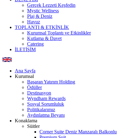
Gerçek Lezzeti Keşfedin
Mystic Wellness
Plaj & Deniz
Havuz
TOPLANTI & ETKİNLİK
Kurumsal Toplantı ve Etkinlikler
Kutlama & Davet
Catering
İLETİŞİM
Ana Sayfa
Kurumsal
Başaran Yatırım Holding
Ödüller
Destinasyon
Wyndham Rewards
Sosyal Sorumluluk
Politikalarımız
Aydınlatma Beyanı
Konaklama
Süitler
Corner Suite Deniz Manzaralı Balkonlu
Premium Suit