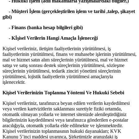
- Hukuki İşlem (adli makamlarla yazışmalardaki bilgiler,)
- Müşteri İşlem (gerçekleştirilen işlem ve tarihi ,talep, şikayet
gibi)
- Finans (banka hesap bilgileri gibi)
- Kİşisel Verilerin Hangi Amaçla İşleneceği
Kişisel verileriniz, iletişim faaliyetlerinin yürütülmesi, iş
faaliyetlerinin yürütülmesi, finans ve muhasebe işlerinin yürütülmesi,
mal ve hizmet satın alım süreçlerinin yürütülmesi, mal ve hizmet
satışı ve satış sonrası destek süreçlerinin yürütülmesi, sözleşme
süreçlerinin yürütülmesi, tedarik zinciri yönetimi süreçlerinin
yürütülmesi, lojistik faaliyetlerin yürütülmesi amaçlarıyla
işlenecektir.
Kişisel Verilerinizin Toplanma Yöntemi Ve Hukuki Sebebi
Kişisel verileriniz, tarafınızca beyan edilen verilerin kaydedilmesi
veya verilen kartvizitlerin saklanması suretiyle fiziki ortamda,
otomatik olmayan yollarla ve internet sitenizde alenileştirdiğiniz
bilgilerinizin kaydedilmesi veya tarafınızca gönderilen e-postalar
aracılığıyla, otomatik yollarla elde edilmekte ve işlenmektedir.
Kişisel verilerinizin toplanmasının hukuki dayanakları; KVK
Kanunu 5’inci maddesi uyarınca, Şirketimizle aranızdaki iş