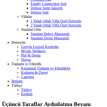
Family Connection Suit
Deluxe Suite Jakuzili
Deluxe Suit
Villalar
1 Yatak Odalı Villa Özel Havuzlu
2 Yatak Odalı Villa Özel Havuzlu
Standart Oda
Standart Bahçe Manzaralı
Standart Deniz Manzaralı
Deneyim
Gerçek Lezzeti Keşfedin
Mystic Wellness
Plaj & Deniz
Havuz
Toplantı ve Etkinlik
Kurumsal Toplantı ve Etkinlikler
Kutlama & Davet
Catering
İletişim
Türkçe
Türkçe
English
Üçüncü Taraflar Aydınlatma Beyanı